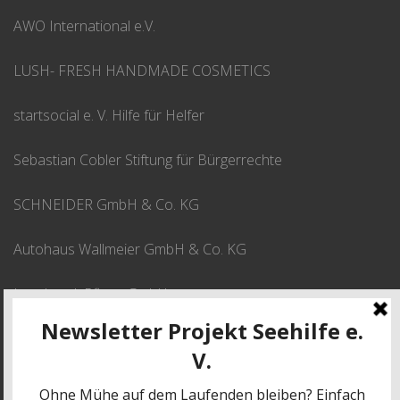
AWO International e.V.
LUSH- FRESH HANDMADE COSMETICS
startsocial e. V. Hilfe für Helfer
Sebastian Cobler Stiftung für Bürgerrechte
SCHNEIDER GmbH & Co. KG
Autohaus Wallmeier GmbH & Co. KG
Leusbrock Pflege GmbH
JETZT SPENDEN