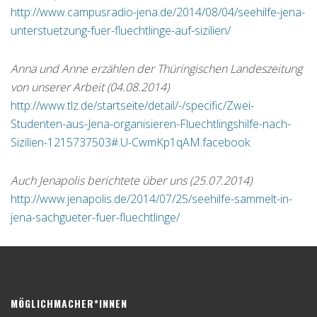
http://www.campusradio-jena.de/2014/08/04/seehilfe-jena-
unterstuetzung-fuer-fluechtlinge-auf-sizilien/
Anna und Anne erzählen der Thüringischen Landeszeitung
von unserer Arbeit (04.08.2014)
http://www.tlz.de/startseite/detail/-/specific/Zwei-
Studenten-aus-Jena-organisieren-Fluechtlingshilfe-nach-
Sizilien-1215737503#.U-CwmKp1qAM.facebook
Auch Jenapolis berichtete über uns (25.07.2014)
http://www.jenapolis.de/2014/07/25/seehilfe-sammelt-in-
jena-sachgueter-fuer-fluechtlinge/
MÖGLICHMACHER*INNEN