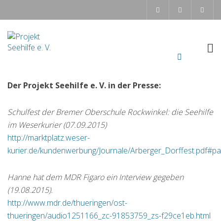
Der Projekt Seehilfe e. V. in der Presse:
Schulfest der Bremer Oberschule Rockwinkel: die Seehilfe
im Weserkurier (07.09.2015)
http://marktplatz.weser-
kurier.de/kundenwerbung/Journale/Arberger_Dorffest.pdf#
Hanne hat dem MDR Figaro ein Interview gegeben
(19.08.2015).
http://www.mdr.de/thueringen/ost-
thueringen/audio1251166_zc-91853759_zs-f29ce1eb.html