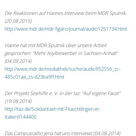
Die Reaktionen auf Hannes Interview beim MDR Sputnik
(20.08.2015)
http://www.mdr.de/mdr-figaro/journal/audio1251734.html
Hanne hat mit MDR Sputnik über unsere Arbeit
gesprochen: “Mehr Asylbewerber in Sachsen-Anhalt”
(04.09.2014)
http://www.mdr.de/mediathek/suche/audio952556_zc-
485c01ae_zs-d23ba9ff.html
Der Projekt Seehilfe e. V. in der taz: “Auf eigene Faust”
(19.08.2014)
http://taz.de/Solidaritaet-mit-Fluechtlingen-in-
Italien/!144400
Das Campusradio Jena hat uns interviewt (04.08.2014)