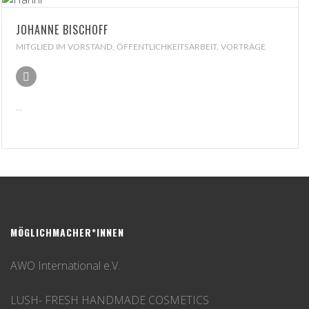
JOHANNE BISCHOFF
MITGLIED IM VORSTAND, ÖFFENTLICHKEITSARBEIT, VORTRÄGE
...
MÖGLICHMACHER*INNEN
AWO International e.V.
LUSH- FRESH HANDMADE COSMETICS