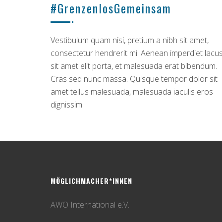
#GrenzenlosGemeinsam
Vestibulum quam nisi, pretium a nibh sit amet,
consectetur hendrerit mi. Aenean imperdiet lacu
sit amet elit porta, et malesuada erat bibendum.
Cras sed nunc massa. Quisque tempor dolor sit
amet tellus malesuada, malesuada iaculis eros
dignissim.
MÖGLICHMACHER*INNEN
AWO International e.V.