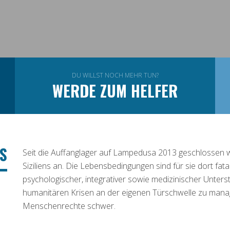
DU WILLST NOCH MEHR TUN?
WERDE ZUM HELFER
S
Seit die Auffanglager auf Lampedusa 2013 geschlossen
Siziliens an. Die Lebensbedingungen sind für sie dort fatal
psychologischer, integrativer sowie medizinischer Unterst
humanitären Krisen an der eigenen Türschwelle zu manage
Menschenrechte schwer.