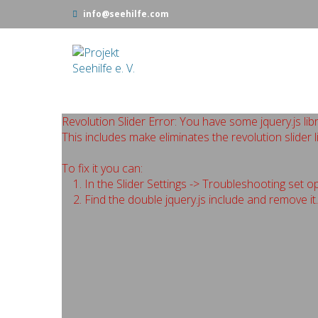
info@seehilfe.com
Revolution Slider Error: You have some jquery.js libr
This includes make eliminates the revolution slider l
To fix it you can:
1. In the Slider Settings -> Troubleshooting set o
2. Find the double jquery.js include and remove it.