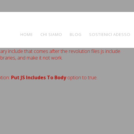
HOME
CHI SIAMO
BLOG
SOSTIENICI ADESSO
ary include that comes after the revolution files js include.
ibraries, and make it not work.
ption:
Put JS Includes To Body
option to true.