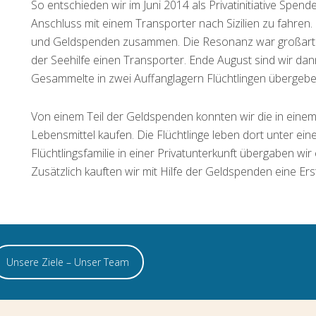
So entschieden wir im Juni 2014 als Privatinitiative Spe
Anschluss mit einem Transporter nach Sizilien zu fahren.
und Geldspenden zusammen. Die Resonanz war großartig.
der Seehilfe einen Transporter. Ende August sind wir da
Gesammelte in zwei Auffanglagern Flüchtlingen übergebe
Von einem Teil der Geldspenden konnten wir die in einem
Lebensmittel kaufen. Die Flüchtlinge leben dort unter ein
Flüchtlingsfamilie in einer Privatunterkunft übergaben w
Zusätzlich kauften wir mit Hilfe der Geldspenden eine Ers
Unsere Ziele – Unser Team