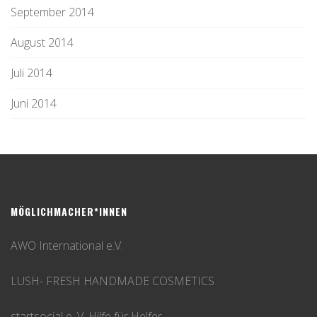
September 2014
August 2014
Juli 2014
Juni 2014
MÖGLICHMACHER*INNEN
AWO International e.V.
LUSH- FRESH HANDMADE COSMETICS
startsocial e. V. Hilfe für Helfer