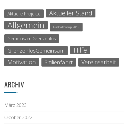
Aktueller Stand
Aktuelle Projekte
Allgemein
Fußballcamp 2018
Gemeinsam Grenzenlos
Hilfe
GrenzenlosGemeinsam
Motivation
Vereinsarbeit
Sizilienfahrt
ARCHIV
März 2023
Oktober 2022