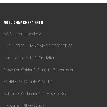
MÖGLICHMACHER*INNEN
AWO International e.V.
LUSH- FRESH HANDMADE COSMETICS
startsocial e. V. Hilfe für Helfer
Sebastian Cobler Stiftung für Bürgerrechte
SCHNEIDER GmbH & Co. KG
Autohaus Wallmeier GmbH & Co. KG
Leusbrock Pflege GmbH