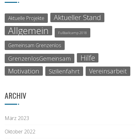
Aktueller Stand
Aktuelle Projekte
Allgemein
Fußballcamp 2018
Gemeinsam Grenzenlos
Hilfe
GrenzenlosGemeinsam
Motivation
Vereinsarbeit
Sizilienfahrt
ARCHIV
März 2023
Oktober 2022