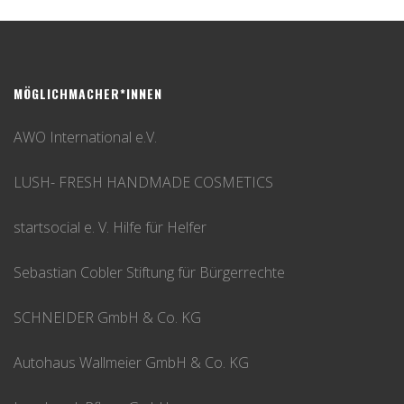
MÖGLICHMACHER*INNEN
AWO International e.V.
LUSH- FRESH HANDMADE COSMETICS
startsocial e. V. Hilfe für Helfer
Sebastian Cobler Stiftung für Bürgerrechte
SCHNEIDER GmbH & Co. KG
Autohaus Wallmeier GmbH & Co. KG