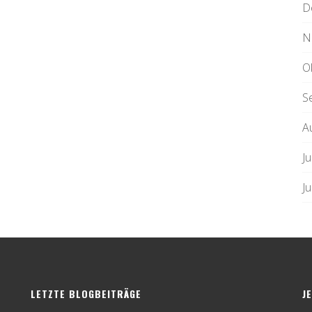
D
N
O
S
A
Ju
J
LETZTE BLOGBEITRÄGE
J