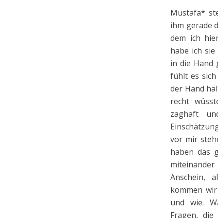
Mustafa
*
ste
ihm gerade di
dem ich hier
habe ich si
in die Hand 
fühlt es sich
der Hand hält
recht wüsst
zaghaft un
Einschätzung 
vor mir steh
haben das g
miteinander
Anschein, a
kommen wir 
und wie. Wa
Fragen, die 