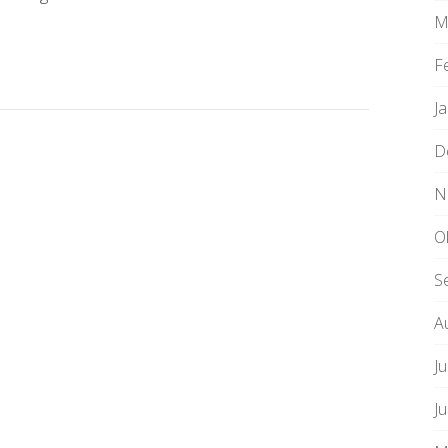
M
F
J
D
N
O
S
A
Ju
J