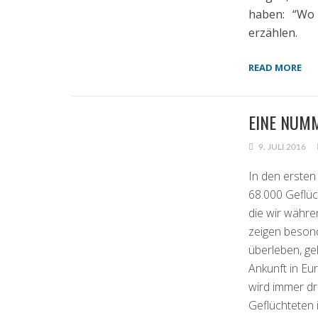
haben: “Wo
erzählen.
READ MORE
EINE NUMM
9. JULI 2016
In den ersten
68.000 Geflüc
die wir währe
zeigen besond
überleben, ge
Ankunft in Eur
wird immer d
Geflüchteten 