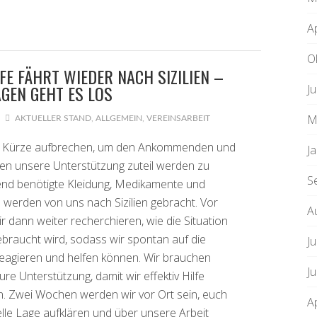
A
O
LFE FÄHRT WIEDER NACH SIZILIEN –
AGEN GEHT ES LOS
J
M
AKTUELLER STAND
,
ALLGEMEIN
,
VEREINSARBEIT
n Kürze aufbrechen, um den Ankommenden und
J
 unsere Unterstützung zuteil werden zu
S
end benötigte Kleidung, Medikamente und
l werden von uns nach Sizilien gebracht. Vor
A
r dann weiter recherchieren, wie die Situation
ebraucht wird, sodass wir spontan auf die
Ju
eagieren und helfen können. Wir brauchen
J
ure Unterstützung, damit wir effektiv Hilfe
n. Zwei Wochen werden wir vor Ort sein, euch
A
elle Lage aufklären und über unsere Arbeit