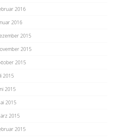
ebruar 2016
anuar 2016
ezember 2015
ovember 2015
ktober 2015
li 2015
uni 2015
ai 2015
ärz 2015
ebruar 2015