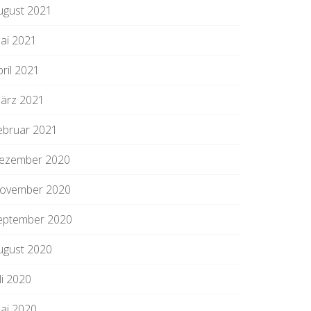
ugust 2021
ai 2021
pril 2021
ärz 2021
ebruar 2021
ezember 2020
ovember 2020
eptember 2020
ugust 2020
li 2020
ai 2020