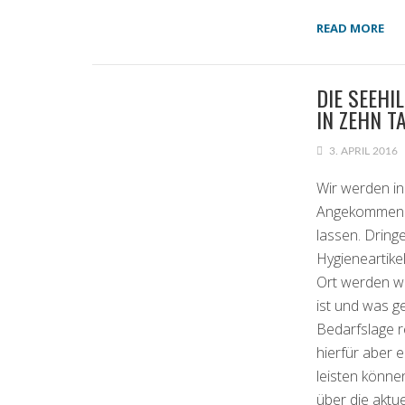
READ MORE
DIE SEEHI
IN ZEHN T
3. APRIL 2016
Wir werden i
Angekommenen
lassen. Dring
Hygieneartike
Ort werden wi
ist und was g
Bedarfslage r
hierfür aber e
leisten könne
über die aktu