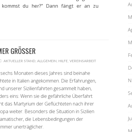
A
 kommst du her?” Dann fängt er an zu
M
A
M
ER GRÖSSER
F
AKTUELLER STAND
,
ALLGEMEIN
,
HILFE
,
VEREINSARBEIT
D
 sechs Monaten dieses Jahres sind beinahe
N
htete in Italien angekommen. Die Erfahrungen,
nd unserer Sizilienfahrten gesammelt haben,
S
ers eins: Wenn sie die gefährliche Überfahrt
ht das Martyrium der Geflüchteten nach ihrer
A
opa weiter. Besonders die Situation in Sizilien
Ju
ramatischer, die Lebensbedingungen der
immer unerträglicher.
M