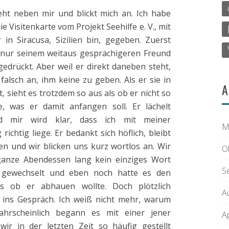
ht neben mir und blickt mich an. Ich habe
e Visitenkarte vom Projekt Seehilfe e. V., mit
 in Siracusa, Sizilien bin, gegeben. Zuerst
e nur seinem weitaus gesprächigeren Freund
gedrückt. Aber weil er direkt daneben steht,
 falsch an, ihm keine zu geben. Als er sie in
A
, sieht es trotzdem so aus als ob er nicht so
e, was er damit anfangen soll. Er lächelt
d mir wird klar, dass ich mit meiner
M
richtig liege. Er bedankt sich höflich, bleibt
en und wir blicken uns kurz wortlos an. Wir
O
anze Abendessen lang kein einziges Wort
S
 gewechselt und eben noch hatte es den
ls ob er abhauen wollte. Doch plötzlich
A
ins Gespräch. Ich weiß nicht mehr, warum
hrscheinlich begann es mit einer jener
A
wir in der letzten Zeit so häufig gestellt