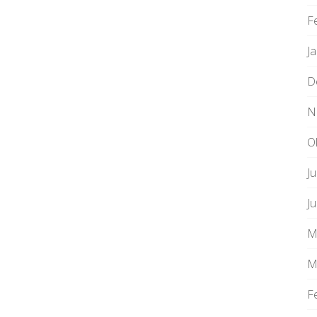
F
J
D
N
O
Ju
J
M
M
F