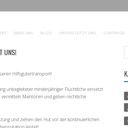
ART
ÜBER UNS
BLOG
UNTERSTÜTZT UNS
VORTRÄGE
T UNS!
K
seren Hilfsgütertransport!
ung unbegleiteter minderjähriger Flüchtliche einsetzt
ie vermitteln Mentoren und geben rechtliche
tzung und ziehen den Hut vor der kontinuierlichen
enssitation leistet!