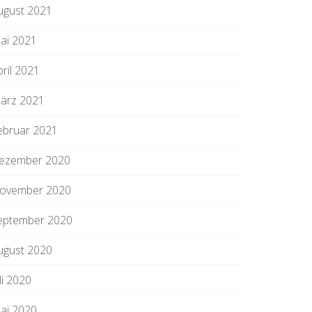
ugust 2021
ai 2021
pril 2021
ärz 2021
ebruar 2021
ezember 2020
ovember 2020
eptember 2020
ugust 2020
li 2020
ai 2020