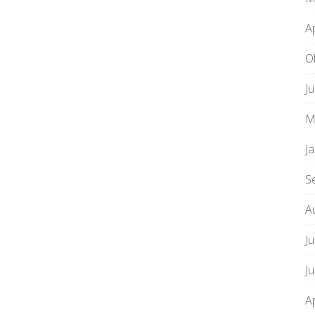
A
O
J
M
J
S
A
Ju
J
A