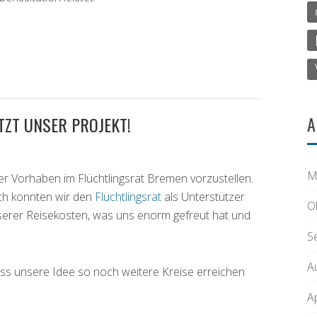
A
ZT UNSER PROJEKT!
M
er Vorhaben im Flüchtlingsrat Bremen vorzustellen.
ich konnten wir den
Flüchtlingsrat
als Unterstützer
O
serer Reisekosten, was uns enorm gefreut hat und
S
A
dass unsere Idee so noch weitere Kreise erreichen
A