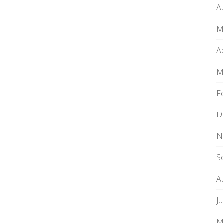
A
M
A
M
F
D
N
S
A
Ju
M