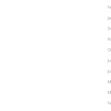
F
J
D
N
O
Ju
J
M
M
F