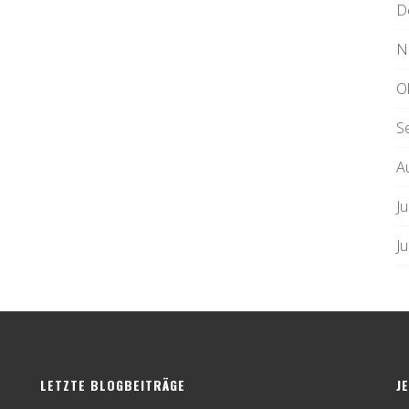
D
N
O
S
A
Ju
J
LETZTE BLOGBEITRÄGE
J