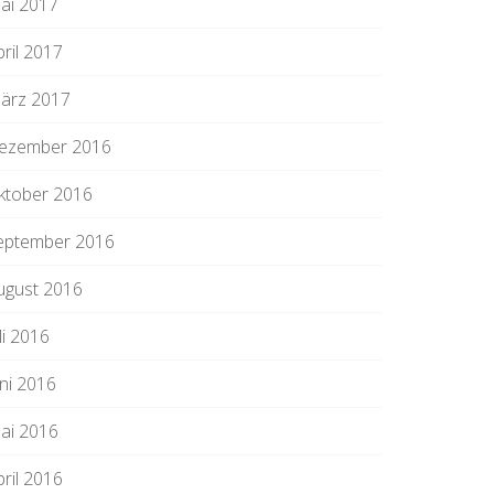
ai 2017
pril 2017
ärz 2017
ezember 2016
ktober 2016
eptember 2016
ugust 2016
li 2016
uni 2016
ai 2016
pril 2016