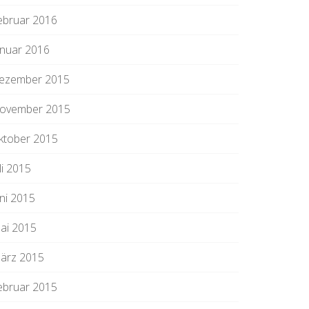
ebruar 2016
anuar 2016
ezember 2015
ovember 2015
ktober 2015
li 2015
uni 2015
ai 2015
ärz 2015
ebruar 2015