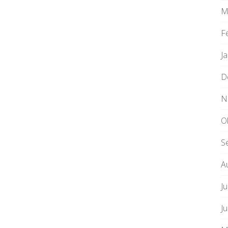
M
F
J
D
N
O
S
A
Ju
J