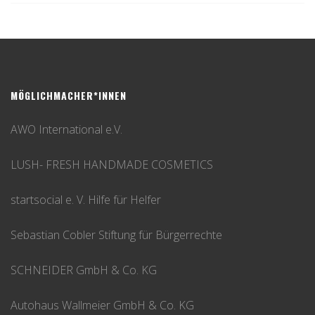
MÖGLICHMACHER*INNEN
AWO International e.V.
LUSH- FRESH HANDMADE COSMETICS
startsocial e. V. Hilfe für Helfer
Sebastian Cobler Stiftung für Bürgerrechte
SCHNEIDER GmbH & Co. KG
Autohaus Wallmeier GmbH & Co. KG