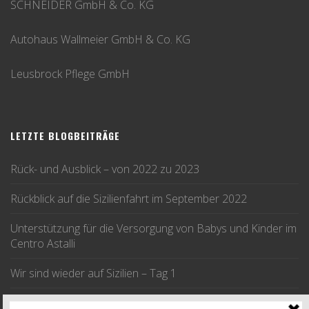
SCHNEIDER GmbH & Co. KG
Autohaus Wallmeier GmbH & Co. KG
Leusbrock Pflege GmbH
LETZTE BLOGBEITRÄGE
Rück- und Ausblick – von 2022 zu 2023
Rückblick auf die Sizilienfahrt im September 2022
Unterstützung für die Versorgung von Babys und Kinder im
Centro Astalli
Wir sind wieder auf Sizilien – Tag 1
Wir fahren im September nach Sizilien