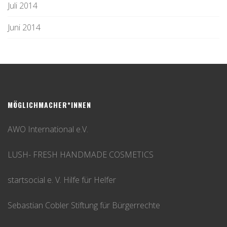
Juli 2014
Juni 2014
MÖGLICHMACHER*INNEN
AWO International e.V.
LUSH- FRESH HANDMADE COSMETICS
startsocial e. V. Hilfe für Helfer
Sebastian Cobler Stiftung für Bürgerrechte