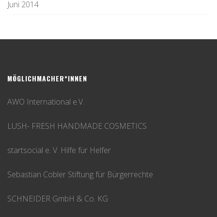
Juni 2014
MÖGLICHMACHER*INNEN
AWO International e.V.
LUSH- FRESH HANDMADE COSMETICS
startsocial e. V. Hilfe für Helfer
Sebastian Cobler Stiftung für Bürgerrechte
SCHNEIDER GmbH & Co. KG