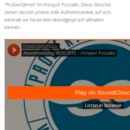
“Prüfverfahren” im Hotspot Pozzallo. Diese Berichte
ziehen derzeit unsere volle Aufmerksamkeit auf sich,
weshalb wir heute kein Abendgespräch abhalten
können.