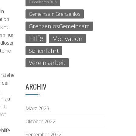
Fußballcamp 2018
in
Gemeinsam Grenzenlos
ation
GrenzenlosGemeinsam
icht
ihm nur
Hilfe
Motivation
ndloser
Sizilienfahrt
ntonio
Vereinsarbeit
erstehe
a der
ARCHIV
m
rn auf
rt,
März 2023
hof
Oktober 2022
hilfe
September 2022