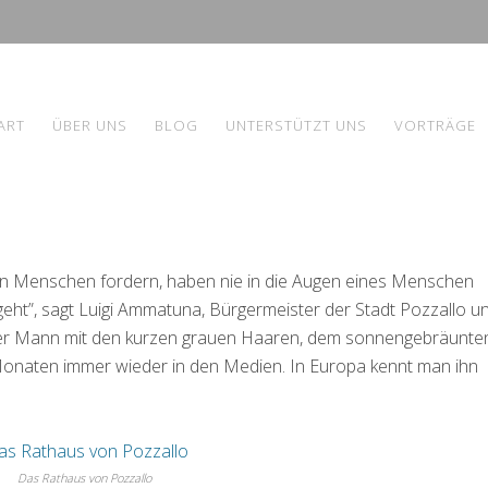
ART
ÜBER UNS
BLOG
UNTERSTÜTZT UNS
VORTRÄGE
en Menschen fordern, haben nie in die Augen eines Menschen
geht”, sagt Luigi Ammatuna, Bürgermeister der Stadt Pozzallo u
er Mann mit den kurzen grauen Haaren, dem sonnengebräunte
Monaten immer wieder in den Medien. In Europa kennt man ihn
Das Rathaus von Pozzallo