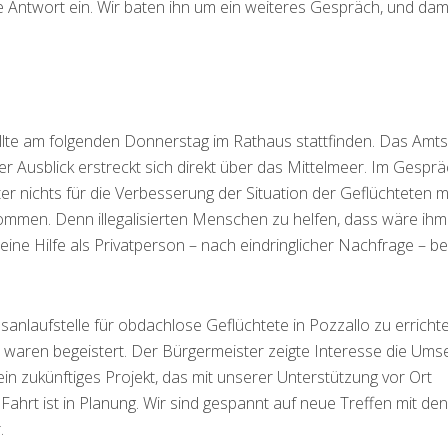
e Antwort ein. Wir baten ihn um ein weiteres Gespräch, und dam
llte am folgenden Donnerstag im Rathaus stattfinden. Das Amt
er Ausblick erstreckt sich direkt über das Mittelmeer. Im Gespr
er nichts für die Verbesserung der Situation der Geflüchteten
mmen. Denn illegalisierten Menschen zu helfen, dass wäre ihm
eine Hilfe als Privatperson – nach eindringlicher Nachfrage – b
sanlaufstelle für obdachlose Geflüchtete in Pozzallo zu errichte
 waren begeistert. Der Bürgermeister zeigte Interesse die Ums
ein zukünftiges Projekt, das mit unserer Unterstützung vor Ort
Fahrt ist in Planung. Wir sind gespannt auf neue Treffen mit den
.