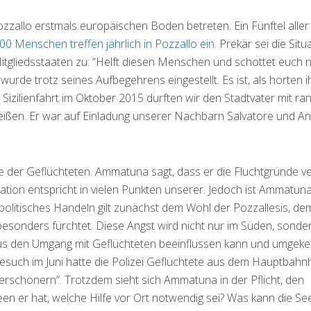
zallo erstmals europäischen Boden betreten. Ein Fünftel aller 
00 Menschen treffen jährlich in Pozzallo ein
. Prekär sei die Situ
itgliedsstaaten zu: “Helft diesen Menschen und schottet euch n
rde trotz seines Aufbegehrens eingestellt. Es ist, als hörten 
Sizilienfahrt im Oktober 2015 durften wir den Stadtvater mit ra
 heißen. Er war auf Einladung unserer Nachbarn Salvatore und A
ge der Geflüchteten. Ammatuna sagt, dass er die Fluchtgründe v
ion entspricht in vielen Punkten unserer. Jedoch ist Ammatun
in politisches Handeln gilt zunächst dem Wohl der Pozzallesis, de
esonders fürchtet. Diese Angst wird nicht nur im Süden, sonde
mus den Umgang mit Geflüchteten beeinflussen kann und umgekeh
Besuch im Juni hatte die Polizei Geflüchtete aus dem Hauptbahn
“verschönern”. Trotzdem sieht sich Ammatuna in der Pflicht, den
een er hat, welche Hilfe vor Ort notwendig sei? Was kann die See