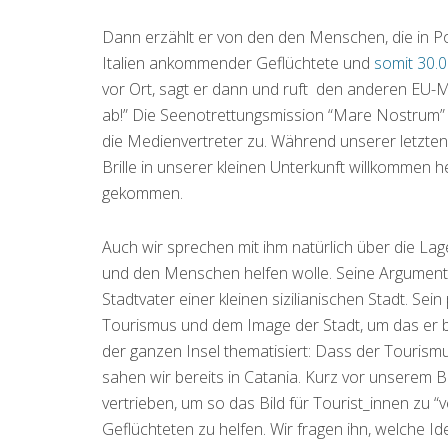
Dann erzählt er von den den Menschen, die in Poz
Italien ankommender Geflüchtete und
somit 30.0
vor Ort, sagt er dann und ruft den anderen EU-M
ab!” Die Seenotrettungsmission “Mare Nostrum” wu
die Medienvertreter zu. Während unserer letzten 
Brille in unserer kleinen Unterkunft willkommen
gekommen.
Auch wir sprechen mit ihm natürlich über die La
und den Menschen helfen wolle. Seine Argumentat
Stadtvater einer kleinen sizilianischen Stadt. Se
Tourismus und dem Image der Stadt, um das er b
der ganzen Insel thematisiert: Dass der Touris
sahen wir bereits in Catania. Kurz vor unserem 
vertrieben, um so das Bild für Tourist_innen zu 
Geflüchteten zu helfen. Wir fragen ihn, welche Id