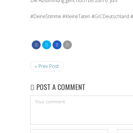
Die Abstimmung geht noch bis zum 6. Juni.
#DeineStimme #KleineTaten #GICDeutschland 
« Prev Post
POST A COMMENT