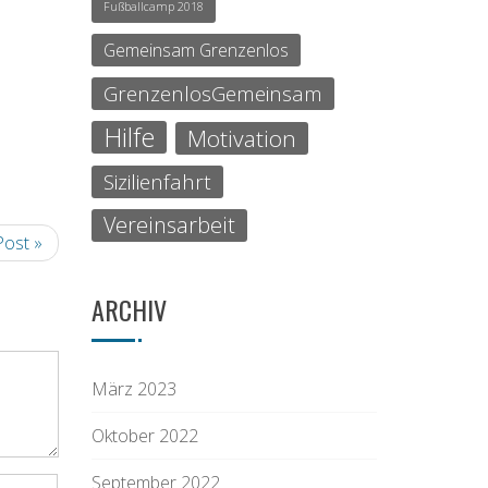
Fußballcamp 2018
Gemeinsam Grenzenlos
GrenzenlosGemeinsam
Hilfe
Motivation
Sizilienfahrt
Vereinsarbeit
Post »
ARCHIV
März 2023
Oktober 2022
September 2022