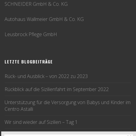
SCHNEIDER GmbH & Co. KG
Autohaus Wallmeier GmbH & Co. KG
Leusbrock Pflege GmbH
LETZTE BLOGBEITRÄGE
Rück- und Ausblick – von 2022 zu 2023
Rückblick auf die Sizilienfahrt im September 2022
Unterstützung für die Versorgung von Babys und Kinder im
Centro Astalli
Wir sind wieder auf Sizilien – Tag 1
Wir fahren im September nach Sizilien