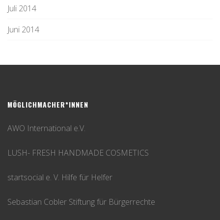
Juli 2014
Juni 2014
MÖGLICHMACHER*INNEN
AWO International e.V.
LUSH- FRESH HANDMADE COSMETICS
startsocial e. V. Hilfe für Helfer
Sebastian Cobler Stiftung für Bürgerrechte