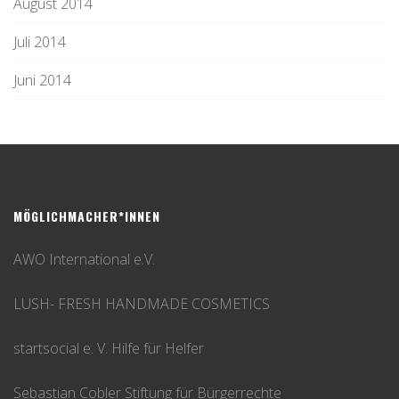
August 2014
Juli 2014
Juni 2014
MÖGLICHMACHER*INNEN
AWO International e.V.
LUSH- FRESH HANDMADE COSMETICS
startsocial e. V. Hilfe für Helfer
Sebastian Cobler Stiftung für Bürgerrechte